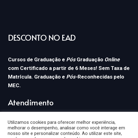
DESCONTO NO EAD
Cursos de Graduação e
Pós
Graduação
Online
com Certificado a partir de 6 Meses! Sem Taxa de
Matrícula. Graduação e
Pós-
Reconhecidas pelo
MEC.
Atendimento
contato@descontonoead.com.br
Utilizamos cookies para oferecer melhor experiência,
melhorar o desempenho, analisar como você interage em
nosso site e personalizar conteúdo. Ao utilizar este site,
(11) 98433-0248